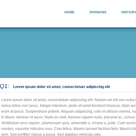
HOME
DIVISIONS
HISTOR
Q1:
Lorem ipsum dolor sit amet, consectetuer adipiscing elit
Lorem ipsum dolor sit amet, consectetuer adipiscing elit. Nullam vel elit non nulla
varius tellus non lacus. Integer interdum, pede sit amet tincidunt rhoncus, diam
enim at purus. Suspendisse potenti. Aliquam adipiscing, odio et ultrices viverra, 
in libero. Aenean id lacus. Nulla eu velit. Aenean sapien nulla, placerat ac, curs
Vestibulum arcu sapien, ullamcorper quis, venenatis a, ornare a, justo. Cum socii
montes, nascetur ridiculus mus. Cras tellus. Mauris laoreet facilisis felis. Mauris 
sem. Sed porttitor massa a purus. Sed dapibus vehicula odio.