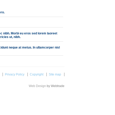
ero.
c nibh. Morbi eu eros sed lorem laoreet
icies ut, nibh.
idunt neque at metus. In ullamcorper nisl
Privacy Policy
Copyright
Site map
Web Design
by Webtrade