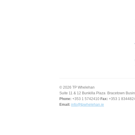
© 2026 TP Whelehan
Suite 11 & 12 Bunkilla Plaza Bracetown Bus
Phone:
+353 1 5742410
Fax:
+353 1 834482
Email:
info@tpwhelehan.ie