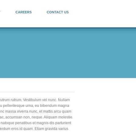
Y
CAREERS
CONTACT US
 rutrum rutrum. Vestibulum vel nunc. Nullam
 arcu pellentesque urna, eu bibendum magna
nunc massa viverra nunc, et mattis arcu quam
us ac, accumsan non, neque. Aliquam molestie.
s natoque penatibus et magnis dis parturient
interdum eros id quam. Etiam gravida varius