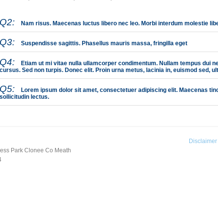
Q2:
Nam risus. Maecenas luctus libero nec leo. Morbi interdum molestie lib
Q3:
Suspendisse sagittis. Phasellus mauris massa, fringilla eget
Q4:
Etiam ut mi vitae nulla ullamcorper condimentum. Nullam tempus dui ne
cursus. Sed non turpis. Donec elit. Proin urna metus, lacinia in, euismod sed, ultr
Q5:
Lorem ipsum dolor sit amet, consectetuer adipiscing elit. Maecenas tinc
sollicitudin lectus.
Disclaimer
iness Park Clonee Co Meath
4